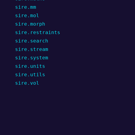
sire.mm
ggle navigation of Contributing
sire.mol
sire.morph
sire.restraints
sire.search
sire.stream
sire.system
sire.units
sire.utils
sire.vol