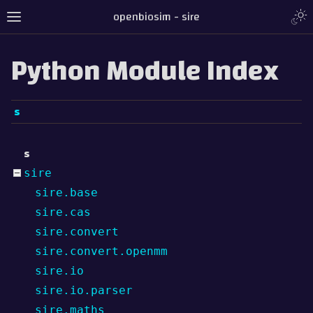
Togg
openbiosim - sire
Toggle site navigation sidebar
Python Module Index
s
s
sire
sire.base
sire.cas
sire.convert
gle navigation of Tutorial
sire.convert.openmm
sire.io
gle navigation of Detailed Guides
sire.io.parser
ggle navigation of Documentation
sire.maths